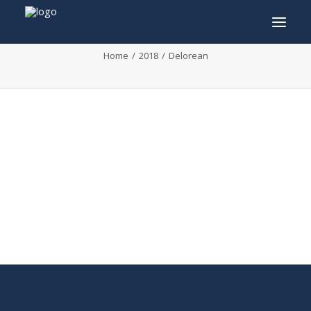
Delorean
Home
2018
Delorean
INFO
PROGRAMME
INVITÉS
ACTIVITÉS
CONTACTEZ
TICKETS
ENGLISH
FRANÇAIS