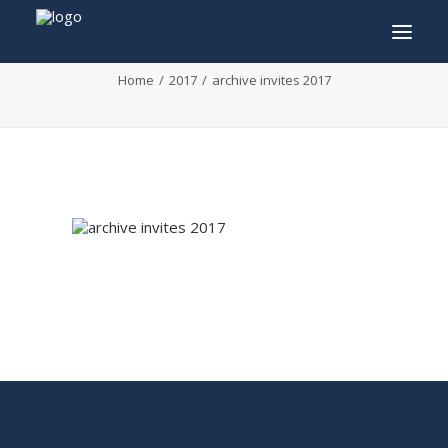
archive invites 2017
Home
2017
archive invites 2017
INFO
PROGRAMME
INVITÉS
ACTIVITÉS
CONTACTEZ
TICKETS
ENGLISH
FRANÇAIS