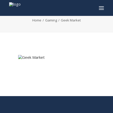
Geek Market
Home
Gaming
Geek Market
INFO
PROGRAMME
INVITÉS
ACTIVITÉS
CONTACTEZ
TICKETS
ENGLISH
FRANÇAIS