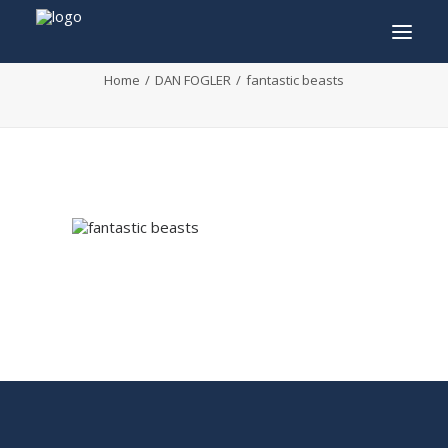
fantastic beasts
Home
DAN FOGLER
fantastic beasts
INFO
PROGRAMME
INVITÉS
ACTIVITÉS
CONTACTEZ
TICKETS
ENGLISH
FRANÇAIS